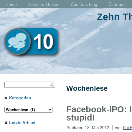
Home
10 echte Thesen
Über das Blog
Über uns
Zehn Th
Wochenlese
Kategorien
Facebook-IPO: I
stupid!
Letzte Artikel
|
Publiziert
18. Mai 2012
Von
Kai 