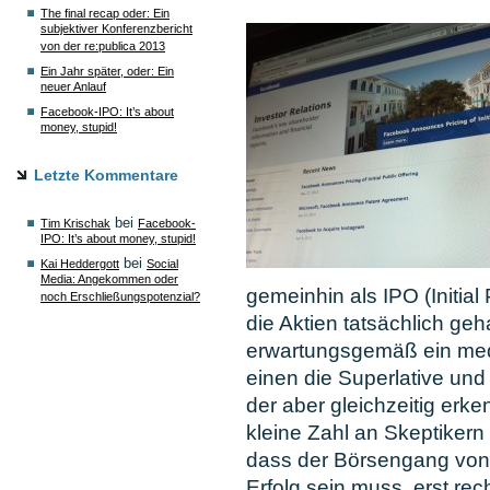
The final recap oder: Ein
subjektiver Konferenzbericht
von der re:publica 2013
Ein Jahr später, oder: Ein
neuer Anlauf
Facebook-IPO: It’s about
money, stupid!
Letzte Kommentare
bei
Tim Krischak
Facebook-
IPO: It’s about money, stupid!
bei
Kai Heddergott
Social
Media: Angekommen oder
gemeinhin als IPO (Initial
noch Erschließungspotenzial?
die Aktien tatsächlich geh
erwartungsgemäß ein med
einen die Superlative und
der aber gleichzeitig erke
kleine Zahl an Skeptikern
dass der Börsengang von
Erfolg sein muss, erst rech