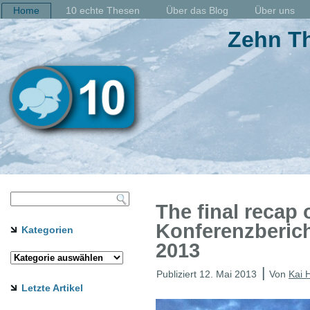
Home
10 echte Thesen
Über das Blog
Über uns
Zehn Th
The final recap 
Konferenzberich
Kategorien
2013
|
Publiziert
12. Mai 2013
Von
Kai 
Letzte Artikel