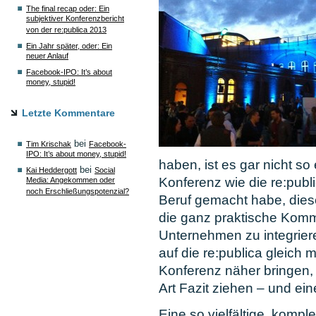
The final recap oder: Ein
subjektiver Konferenzbericht
von der re:publica 2013
Ein Jahr später, oder: Ein
neuer Anlauf
Facebook-IPO: It’s about
money, stupid!
Letzte Kommentare
bei
Tim Krischak
Facebook-
IPO: It’s about money, stupid!
haben, ist es gar nicht so
bei
Kai Heddergott
Social
Konferenz wie die re:publi
Media: Angekommen oder
noch Erschließungspotenzial?
Beruf gemacht habe, dies
die ganz praktische Kommu
Unternehmen zu integrier
auf die re:publica gleich
Konferenz näher bringen,
Art Fazit ziehen – und e
Eine so vielfältige, kompl