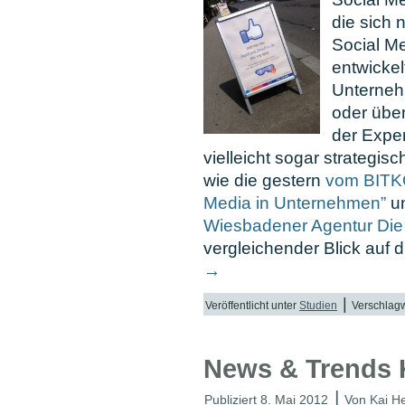
die sich 
Social Med
entwickel
Unterneh
oder über
der Exper
vielleicht sogar strategis
wie die gestern
vom BITKO
Media in Unternehmen”
u
Wiesbadener Agentur Die
vergleichender Blick auf d
→
|
Veröffentlicht unter
Studien
Verschlagw
News & Trends
|
Publiziert
8. Mai 2012
Von
Kai H