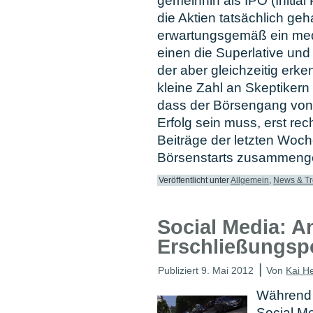
gemeinhin als IPO (Initial
die Aktien tatsächlich geh
erwartungsgemäß ein med
einen die Superlative und
der aber gleichzeitig erke
kleine Zahl an Skeptikern
dass der Börsengang von
Erfolg sein muss, erst rech
Beiträge der letzten Woc
Börsenstarts zusammeng
Veröffentlicht unter
Allgemein
,
News & T
Social Media: 
Erschließungsp
|
Publiziert
9. Mai 2012
Von
Kai H
Während a
Social Me