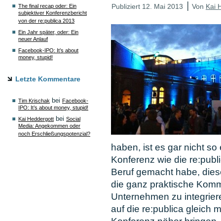
|
Publiziert
12. Mai 2013
Von
Kai 
The final recap oder: Ein
subjektiver Konferenzbericht
von der re:publica 2013
Ein Jahr später, oder: Ein
neuer Anlauf
Facebook-IPO: It’s about
money, stupid!
Letzte Kommentare
bei
Tim Krischak
Facebook-
IPO: It’s about money, stupid!
bei
Kai Heddergott
Social
Media: Angekommen oder
noch Erschließungspotenzial?
haben, ist es gar nicht so
Konferenz wie die re:publi
Beruf gemacht habe, dies
die ganz praktische Kommu
Unternehmen zu integrier
auf die re:publica gleich