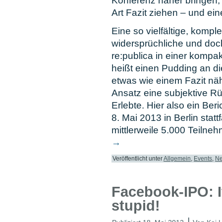
Konferenz näher bringen,
Art Fazit ziehen – und e
Eine so vielfältige, kompl
widersprüchliche und doch
re:publica in einer komp
heißt einen Pudding an 
etwas wie einem Fazit nä
Ansatz eine subjektive R
Erlebte. Hier also ein Ber
8. Mai 2013 in Berlin stat
mittlerweile 5.000 Teiln
→
Veröffentlicht unter
Allgemein
,
Events
,
Ne
Facebook-IPO: I
stupid!
|